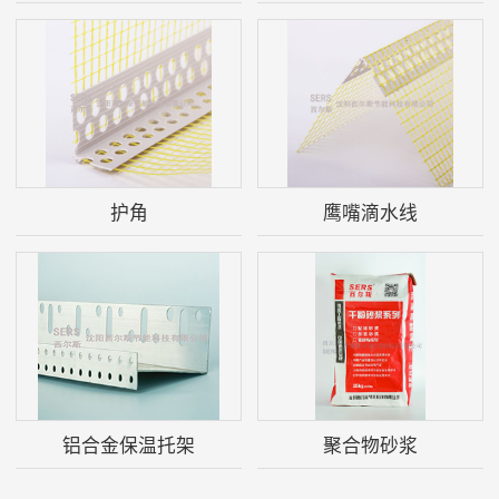
护角
鹰嘴滴水线
铝合金保温托架
聚合物砂浆